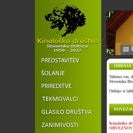
ODDAJA "O 
Vabimo vas, d
Slovenska Bis
Oddajo si lah
POVEZAV
Kinološko dr
OBVEZNOST