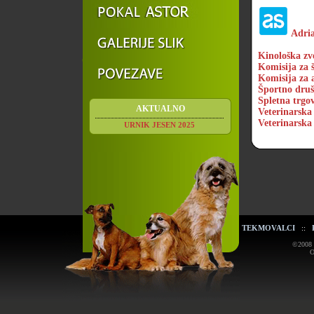
Adria
Kinološka zv
Komisija za 
Komisija za a
Športno druš
Spletna trgo
AKTUALNO
Veterinarska 
Veterinarsk
URNIK JESEN 2025
TEKMOVALCI
::
©2008 K
O