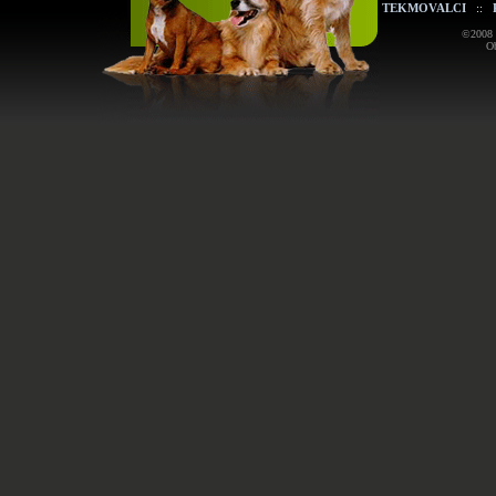
TEKMOVALCI
::
©2008 K
Ob