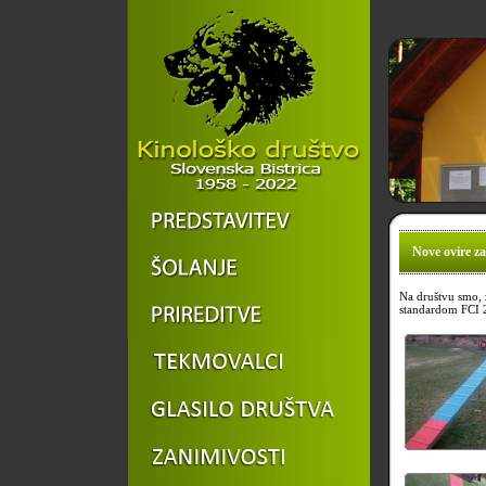
Nove ovire za 
Na društvu smo, z
standardom FCI 