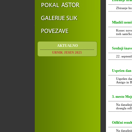
Zbiranje hran
Zbiranje h
Mladiči nemš
Konec nove
treh samčk
AKTUALNO
Srednji šnavc
URNIK JESEN 2025
22. septemb
Uspešen dan za
Uspešen dan
Amigo in B
3. mesto Mojce
Na današnji
dosegla od
Odlični rezult
Na današnji