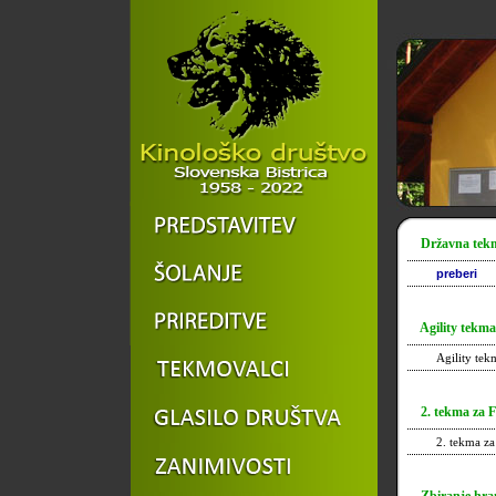
Državna tekma
preberi
Agility tekma
Agility te
2. tekma za Fl
2. tekma z