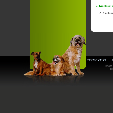
2. Kinološki d
2. Kinološ
TEKMOVALCI
::
©2008 K
Ob