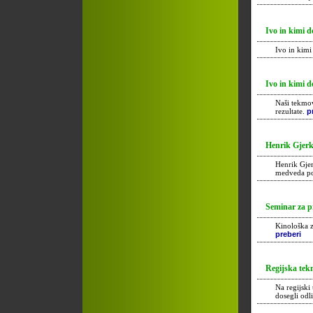
Ivo in kimi do
Ivo in kimi
Ivo in kimi do
Naši tekmov
rezultate.
p
Henrik Gjerkeš 
Henrik Gjer
medveda p
Seminar za pri
Kinološka z
preberi
Regijska tekma
Na regijski
dosegli odl