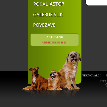
AKTUALNO
URNIK JESEN 2025
TEKMOVALCI
::
©2008 K
Ob