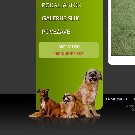
AKTUALNO
URNIK JESEN 2025
TEKMOVALCI
::
©2008 K
Ob