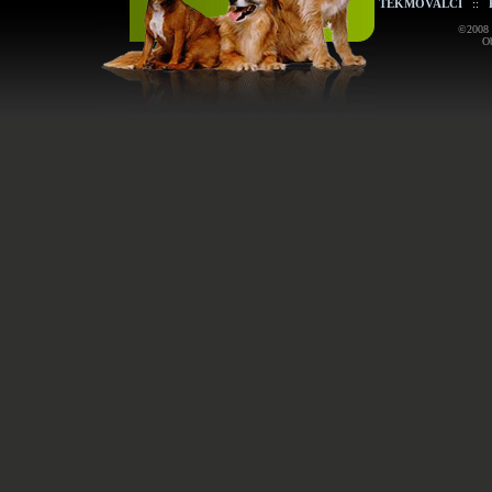
TEKMOVALCI
::
©2008 K
Ob