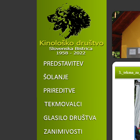
3._tekma_za_d