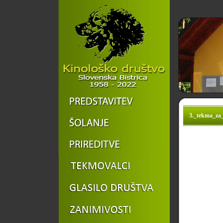
3._tekma_za_d