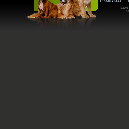
TEKMOVALCI
::
©2008 K
Ob