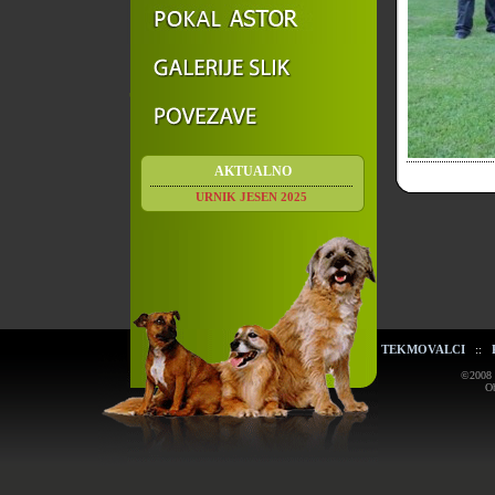
AKTUALNO
URNIK JESEN 2025
TEKMOVALCI
::
©2008 K
Ob