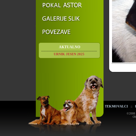
AKTUALNO
URNIK JESEN 2025
TEKMOVALCI
::
©2008 K
Ob