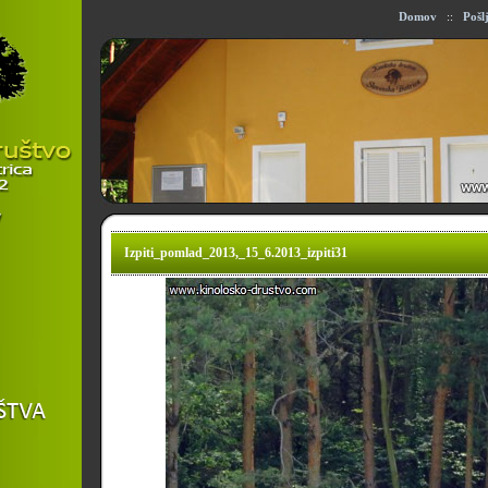
Domov
::
Pošl
Izpiti_pomlad_2013,_15_6.2013_izpiti31