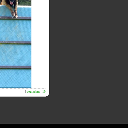
|
pogledano: 10