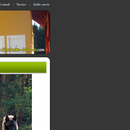
ji email
::
Novice
::
Arhiv novic