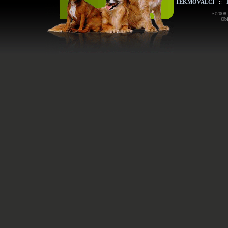
TEKMOVALCI
::
©2008 K
Obi