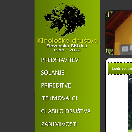
Izpiti_pomlad_