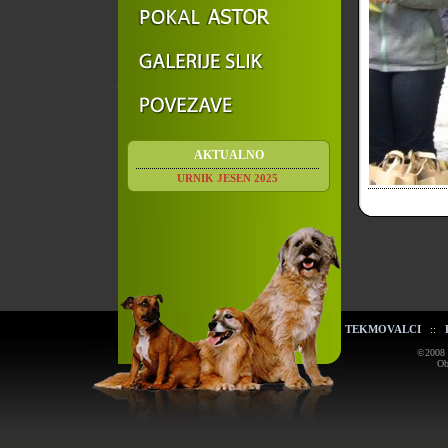
AKTUALNO
URNIK JESEN 2025
TEKMOVALCI
::
©2008 K
Ob