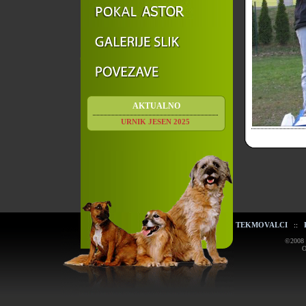
AKTUALNO
URNIK JESEN 2025
TEKMOVALCI
::
©2008 K
O