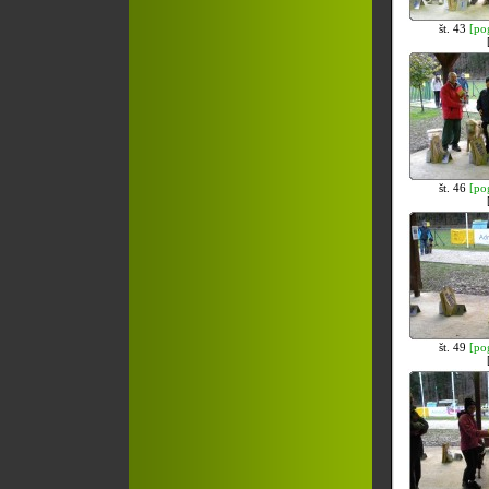
št. 43
[po
št. 46
[po
št. 49
[po