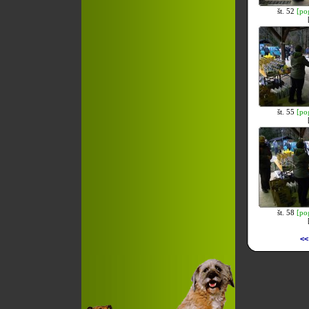
št. 52
[po
št. 55
[po
št. 58
[po
<<