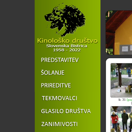
št. 31
[po