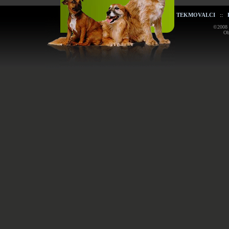
TEKMOVALCI
::
©2008 K
Ob