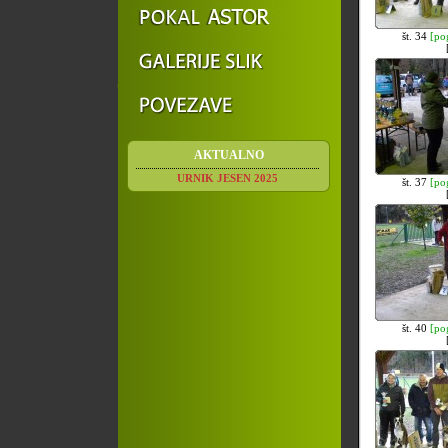
št. 34
[po
AKTUALNO
URNIK JESEN 2025
št. 37
[po
št. 40
[po